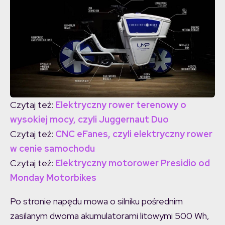
Czytaj też:
Elektryczny rower terenowy o
wysokiej mocy, czyli Juggernaut Duo
Czytaj też:
CNC eFanes, czyli elektryczny rower
w cenie samochodu
Czytaj też:
Elektryczny motorower Presidio od
Monday Motorbikes
Po stronie napędu mowa o silniku pośrednim
zasilanym dwoma akumulatorami litowymi 500 Wh,