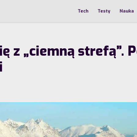
Tech
Testy
Nauka
ę z „ciemną strefą”. 
i