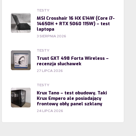
TESTY
MSI Crosshair 16 HX E14W (Core i7-
14650H + RTX 5060 115W) – test
laptopa
3 SIERPNIA 2026
TESTY
Trust GXT 498 Forta Wireless –
recenzja słuchawek
27 LIPCA 2026
TESTY
Krux Tano – test obudowy. Taki
Krux Empero ale posiadający
frontowy obły panel szklany
24 LIPCA 2026