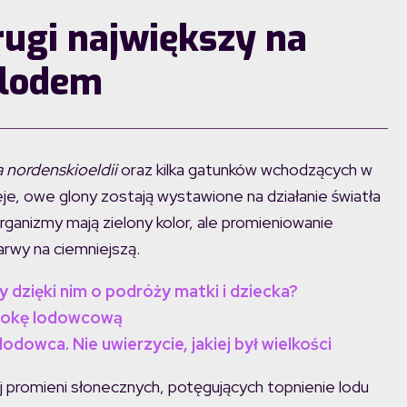
rugi największy na
 lodem
nordenskioeldii
oraz kilka gatunków wchodzących w
eje, owe glony zostają wystawione na działanie światła
anizmy mają zielony kolor, ale promieniowanie
rwy na ciemniejszą.
 dzięki nim o podróży matki i dziecka?
epokę lodowcową
odowca. Nie uwierzycie, jakiej był wielkości
j promieni słonecznych, potęgujących topnienie lodu