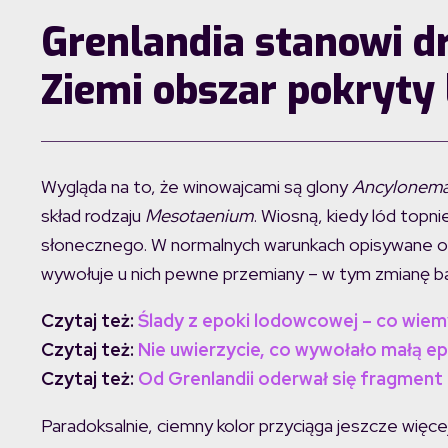
Grenlandia stanowi d
Ziemi obszar pokryty
Wygląda na to, że winowajcami są glony
Ancylonema 
skład rodzaju
Mesotaenium
. Wiosną, kiedy lód topni
słonecznego. W normalnych warunkach opisywane org
wywołuje u nich pewne przemiany – w tym zmianę ba
Czytaj też:
Ślady z epoki lodowcowej – co wiemy
Czytaj też:
Nie uwierzycie, co wywołało małą 
Czytaj też:
Od Grenlandii oderwał się fragment l
Paradoksalnie, ciemny kolor przyciąga jeszcze więce