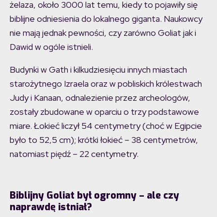
żelaza, około 3000 lat temu, kiedy to pojawiły się
biblijne odniesienia do lokalnego giganta. Naukowcy
nie mają jednak pewności, czy zarówno Goliat jak i
Dawid w ogóle istnieli.
Budynki w Gath i kilkudziesięciu innych miastach
starożytnego Izraela oraz w pobliskich królestwach
Judy i Kanaan, odnalezienie przez archeologów,
zostały zbudowane w oparciu o trzy podstawowe
miare. Łokieć liczył 54 centymetry (choć w Egipcie
było to 52,5 cm); krótki łokieć – 38 centymetrów,
natomiast piędź – 22 centymetry.
Biblijny Goliat był ogromny – ale czy
naprawdę istniał?