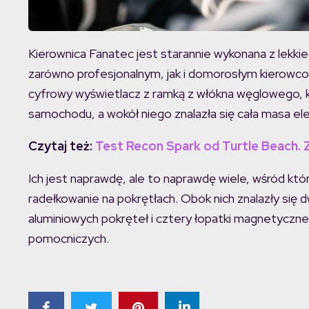
Kierownica Fanatec jest starannie wykonana z lekk
zarówno profesjonalnym, jak i domorosłym kierowcom s
cyfrowy wyświetlacz z ramką z włókna węglowego, 
samochodu, a wokół niego znalazła się cała masa e
Czytaj też:
Test Recon Spark od Turtle Beach.
Ich jest naprawdę, ale to naprawdę wiele, wśród któ
radełkowanie na pokrętłach. Obok nich znalazły się 
aluminiowych pokręteł i cztery łopatki magnetyczne
pomocniczych.