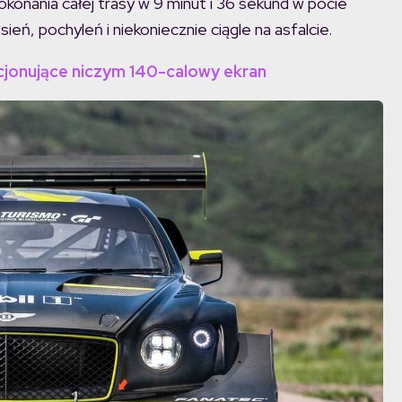
konania całej trasy w 9 minut i 36 sekund w pocie
eń, pochyleń i niekoniecznie ciągle na asfalcie.
cjonujące niczym 140-calowy ekran