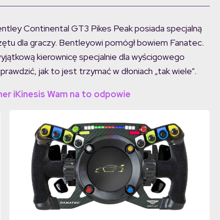
entley Continental GT3 Pikes Peak posiada specjalną
zętu dla graczy. Bentleyowi pomógł bowiem Fanatec.
wyjątkową kierownicę specjalnie dla wyścigowego
rawdzić, jak to jest trzymać w dłoniach „tak wiele”.
ner iKinesis Wam na to odpowie