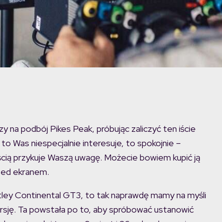
y na podbój Pikes Peak, próbując zaliczyć ten iście
 to Was niespecjalnie interesuje, to spokojnie –
ią przykuje Waszą uwagę. Możecie bowiem kupić ją
ed ekranem.
ey Continental GT3, to tak naprawdę mamy na myśli
ersję. Ta powstała po to, aby spróbować ustanowić