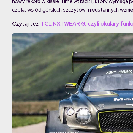
nowy rekord w klasie Time Attack 1, który wymaga po
czoła, wśród górskich szczytów, nieustannych wzniesi
Czytaj też:
TCL NXTWEAR G, czyli okulary funk