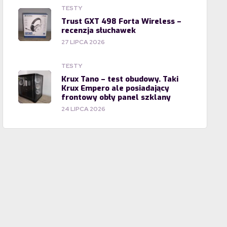
TESTY
Trust GXT 498 Forta Wireless –
recenzja słuchawek
27 LIPCA 2026
TESTY
Krux Tano – test obudowy. Taki
Krux Empero ale posiadający
frontowy obły panel szklany
24 LIPCA 2026