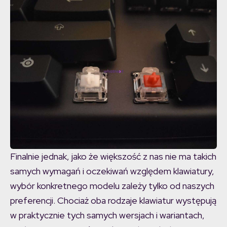
Finalnie jednak, jako że większość z nas nie ma takich
samych wymagań i oczekiwań względem klawiatury,
wybór konkretnego modelu zależy tylko od naszych
preferencji. Chociaż oba rodzaje klawiatur występują
w praktycznie tych samych wersjach i wariantach,