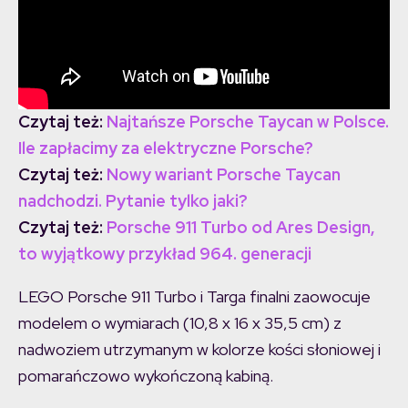
Czytaj też:
Najtańsze Porsche Taycan w Polsce.
Ile zapłacimy za elektryczne Porsche?
Czytaj też:
Nowy wariant Porsche Taycan
nadchodzi. Pytanie tylko jaki?
Czytaj też:
Porsche 911 Turbo od Ares Design,
to wyjątkowy przykład 964. generacji
LEGO Porsche 911 Turbo i Targa finalni zaowocuje
modelem o wymiarach (10,8 x 16 x 35,5 cm) z
nadwoziem utrzymanym w kolorze kości słoniowej i
pomarańczowo wykończoną kabiną.