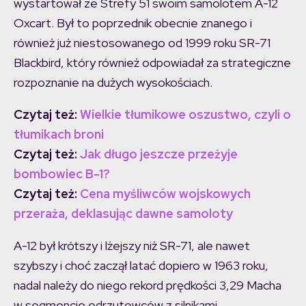
wystartował ze Strefy 51 swoim samolotem A-12
Oxcart. Był to poprzednik obecnie znanego i
również już niestosowanego od 1999 roku SR-71
Blackbird, który również odpowiadał za strategiczne
rozpoznanie na dużych wysokościach.
Czytaj też:
Wielkie tłumikowe oszustwo, czyli o
tłumikach broni
Czytaj też:
Jak długo jeszcze przeżyje
bombowiec B-1?
Czytaj też:
Cena myśliwców wojskowych
przeraża, deklasując dawne samoloty
A-12 był krótszy i lżejszy niż SR-71, ale nawet
szybszy i choć zaczął latać dopiero w 1963 roku,
nadal należy do niego rekord prędkości 3,29 Macha
w segmencie odrzutowców z silnikami