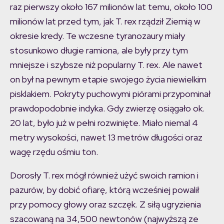
raz pierwszy około 167 milionów lat temu, około 100
milionów lat przed tym, jak T. rex rządził Ziemią w
okresie kredy. Te wczesne tyranozaury miały
stosunkowo długie ramiona, ale były przy tym
mniejsze i szybsze niż popularny T. rex. Ale nawet
on był na pewnym etapie swojego życia niewielkim
pisklakiem. Pokryty puchowymi piórami przypominał
prawdopodobnie indyka. Gdy zwierzę osiągało ok.
20 lat, było już w pełni rozwinięte. Miało niemal 4
metry wysokości, nawet 13 metrów długości oraz
wagę rzędu ośmiu ton.
Dorosły T. rex mógł również użyć swoich ramion i
pazurów, by dobić ofiarę, którą wcześniej powalił
przy pomocy głowy oraz szczęk. Z siłą ugryzienia
szacowaną na 34,500 newtonów (najwyższą ze