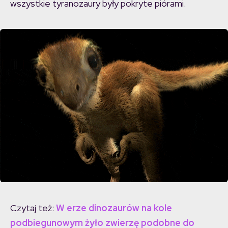
wszystkie tyranozaury były pokryte piórami.
Czytaj też:
W erze dinozaurów na kole
podbiegunowym żyło zwierzę podobne do