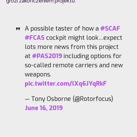
grozi zakończeniem projektu.
A possible taster of how a
#SCAF
#FCAS
cockpit might look…expect
lots more news from this project
at
#PAS2019
including options for
so-called remote carriers and new
weapons.
pic.twitter.com/lXq6JYqRkF
— Tony Osborne (@Rotorfocus)
June 16, 2019