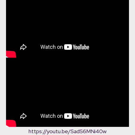
https://youtu.be/SadS6MNi40w