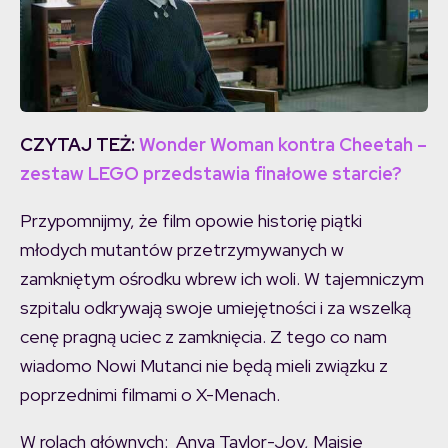
CZYTAJ TEŻ:
Wonder Woman kontra Cheetah –
zestaw LEGO przedstawia finałowe starcie?
Przypomnijmy, że film opowie historię piątki
młodych mutantów przetrzymywanych w
zamkniętym ośrodku wbrew ich woli. W tajemniczym
szpitalu odkrywają swoje umiejętności i za wszelką
cenę pragną uciec z zamknięcia. Z tego co nam
wiadomo Nowi Mutanci nie będą mieli związku z
poprzednimi filmami o X-Menach.
W rolach głównych: Anya Taylor-Joy, Maisie