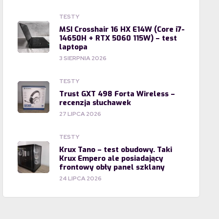
TESTY
MSI Crosshair 16 HX E14W (Core i7-
14650H + RTX 5060 115W) – test
laptopa
3 SIERPNIA 2026
TESTY
Trust GXT 498 Forta Wireless –
recenzja słuchawek
27 LIPCA 2026
TESTY
Krux Tano – test obudowy. Taki
Krux Empero ale posiadający
frontowy obły panel szklany
24 LIPCA 2026