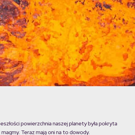
eszłości powierzchnia naszej planety była pokryta
magmy. Teraz mają oni na to dowody.