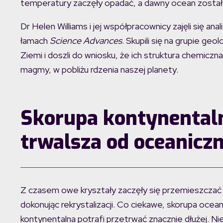
temperatury zaczęły opadać, a dawny ocean został 
Dr Helen Williams i jej współpracownicy zajęli się an
łamach
Science Advances
. Skupili się na grupie geo
Ziemi i doszli do wniosku, że ich struktura chemiczn
magmy, w pobliżu rdzenia naszej planety.
Skorupa kontynentaln
trwalsza od oceaniczn
Z czasem owe kryształy zaczęły się przemieszczać w
dokonując rekrystalizacji. Co ciekawe, skorupa ocean
kontynentalna potrafi przetrwać znacznie dłużej. N