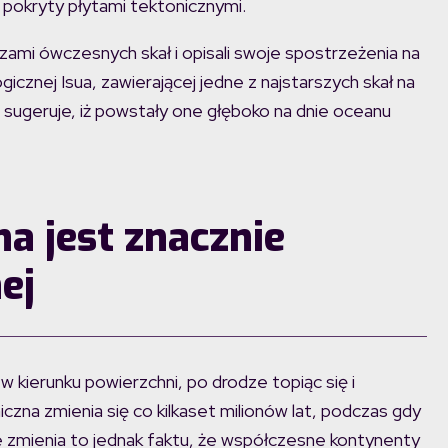
pokryty płytami tektonicznymi.
alizami ówczesnych skał i opisali swoje spostrzeżenia na
logicznej Isua, zawierającej jedne z najstarszych skał na
a sugeruje, iż powstały one głęboko na dnie oceanu
a jest znacznie
ej
 kierunku powierzchni, po drodze topiąc się i
iczna zmienia się co kilkaset milionów lat, podczas gdy
ie zmienia to jednak faktu, że współczesne kontynenty