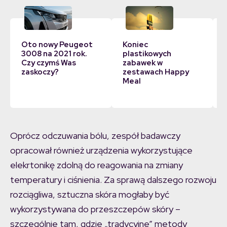
Oto nowy Peugeot
Koniec
3008 na 2021 rok.
plastikowych
Czy czymś Was
zabawek w
zaskoczy?
zestawach Happy
Meal
Oprócz odczuwania bólu, zespół badawczy
opracował również urządzenia wykorzystujące
elekrtonikę zdolną do reagowania na zmiany
temperatury i ciśnienia. Za sprawą dalszego rozwoju
rozciągliwa, sztuczna skóra mogłaby być
wykorzystywana do przeszczepów skóry –
szczególnie tam, gdzie „tradycyjne” metody