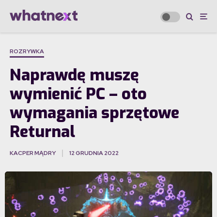
ROZRYWKA
Naprawdę muszę
wymienić PC – oto
wymagania sprzętowe
Returnal
KACPER MĄDRY
12 GRUDNIA 2022
·