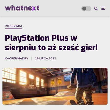
ROZRYWKA
PlayStation Plus w
sierpniu to aż sześć gier!
KACPER MĄDRY
28 LIPCA 2022
·