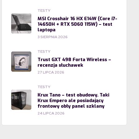
TESTY
MSI Crosshair 16 HX E14W (Core i7-
14650H + RTX 5060 115W) – test
laptopa
3 SIERPNIA 2026
TESTY
Trust GXT 498 Forta Wireless –
recenzja słuchawek
27 LIPCA 2026
TESTY
Krux Tano – test obudowy. Taki
Krux Empero ale posiadający
frontowy obły panel szklany
24 LIPCA 2026