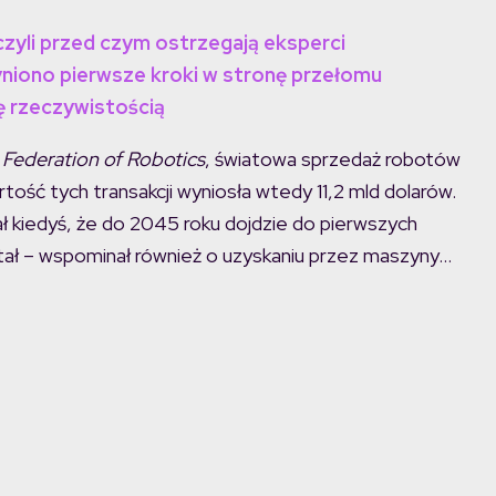
 czyli przed czym ostrzegają eksperci
iono pierwsze kroki w stronę przełomu
ę rzeczywistością
l Federation of Robotics
, światowa sprzedaż robotów
tość tych transakcji wyniosła wtedy 11,2 mld dolarów.
ł kiedyś, że do 2045 roku dojdzie do pierwszych
stał – wspominał również o uzyskaniu przez maszyny…