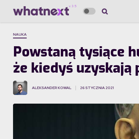
NAUKA
Powstaną tysiące h
że kiedyś uzyskają
ALEKSANDER KOWAL
26 STYCZNIA 2021
·