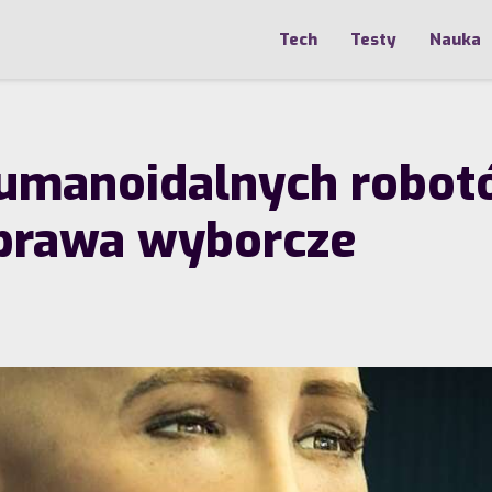
Tech
Testy
Nauka
umanoidalnych robotów
 prawa wyborcze