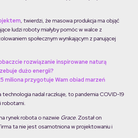
rojektem
, twierdzi, że masowa produkcja ma objąć
ące ludzi roboty miałyby pomóc w walce z
izolowaniem społecznym wynikającym z panującej
baczcie rozwiązanie inspirowane naturą
zebuje dużo energii?
25 miliona przygotuje Wam obiad marzeń
ka technologia nadal raczkuje, to pandemia COVID-19
i robotami.
na rynek robota o nazwie
Grace
. Został on
irma ta nie jest osamotniona w projektowaniu i