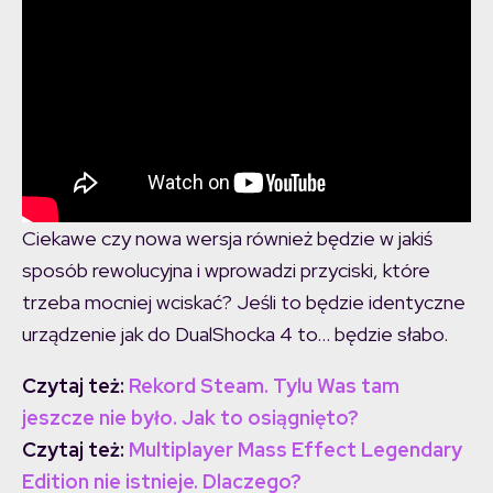
Ciekawe czy nowa wersja również będzie w jakiś
sposób rewolucyjna i wprowadzi przyciski, które
trzeba mocniej wciskać? Jeśli to będzie identyczne
urządzenie jak do DualShocka 4 to… będzie słabo.
Czytaj też:
Rekord Steam. Tylu Was tam
jeszcze nie było. Jak to osiągnięto?
Czytaj też:
Multiplayer Mass Effect Legendary
Edition nie istnieje. Dlaczego?