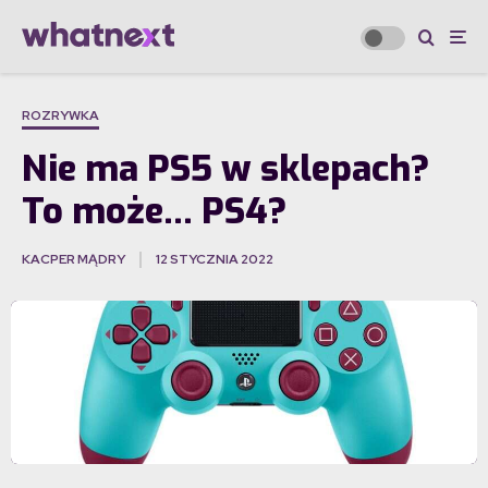
ROZRYWKA
Nie ma PS5 w sklepach?
To może… PS4?
KACPER MĄDRY
12 STYCZNIA 2022
·