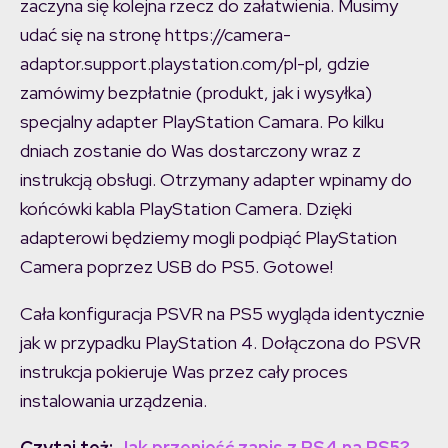
zaczyna się kolejna rzecz do załatwienia. Musimy
udać się na stronę https://camera-
adaptor.support.playstation.com/pl-pl, gdzie
zamówimy bezpłatnie (produkt, jak i wysyłka)
specjalny adapter PlayStation Camara. Po kilku
dniach zostanie do Was dostarczony wraz z
instrukcją obsługi. Otrzymany adapter wpinamy do
końcówki kabla PlayStation Camera. Dzięki
adapterowi będziemy mogli podpiąć PlayStation
Camera poprzez USB do PS5. Gotowe!
Cała konfiguracja PSVR na PS5 wygląda identycznie
jak w przypadku PlayStation 4. Dołączona do PSVR
instrukcja pokieruje Was przez cały proces
instalowania urządzenia.
Czytaj też:
Jak przenieść zapis z PS4 na PS5?