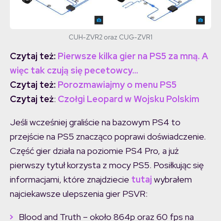
CUH-ZVR2 oraz CUG-ZVR1
Czytaj też:
Pierwsze kilka gier na PS5 za mną. A
więc tak czują się pecetowcy…
Czytaj też:
Porozmawiajmy o menu PS5
Czytaj też
:
Czołgi Leopard w Wojsku Polskim
Jeśli wcześniej graliście na bazowym PS4 to
przejście na PS5 znacząco poprawi doświadczenie.
Część gier działa na poziomie PS4 Pro, a już
pierwszy tytuł korzysta z mocy PS5. Posiłkując się
informacjami, które znajdziecie
tutaj
wybrałem
najciekawsze ulepszenia gier PSVR:
Blood and Truth – około 864p oraz 60 fps na