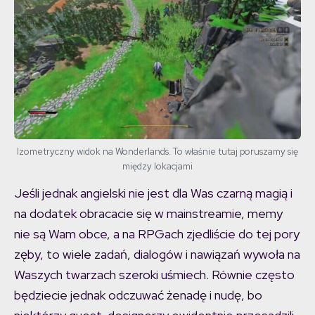
Izometryczny widok na Wonderlands. To właśnie tutaj poruszamy się
między lokacjami
Jeśli jednak angielski nie jest dla Was czarną magią i
na dodatek obracacie się w mainstreamie, memy
nie są Wam obce, a na RPGach zjedliście do tej pory
zęby, to wiele zadań, dialogów i nawiązań wywoła na
Waszych twarzach szeroki uśmiech. Równie często
będziecie jednak odczuwać żenadę i nudę, bo