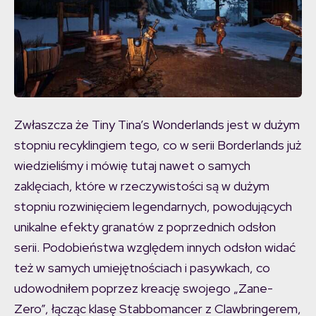
Zwłaszcza że Tiny Tina’s Wonderlands jest w dużym
stopniu recyklingiem tego, co w serii Borderlands już
wiedzieliśmy i mówię tutaj nawet o samych
zaklęciach, które w rzeczywistości są w dużym
stopniu rozwinięciem legendarnych, powodujących
unikalne efekty granatów z poprzednich odsłon
serii. Podobieństwa względem innych odsłon widać
też w samych umiejętnościach i pasywkach, co
udowodniłem poprzez kreację swojego „Zane-
Zero”, łącząc klasę Stabbomancer z Clawbringerem,