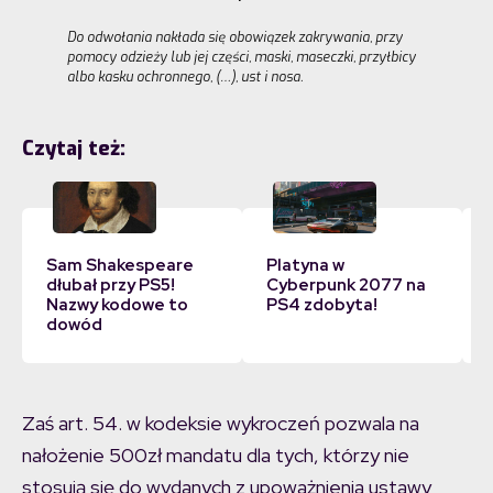
Do odwołania nakłada się obowiązek zakrywania, przy
pomocy odzieży lub jej części, maski, maseczki, przyłbicy
albo kasku ochronnego, (…), ust i nosa.
Czytaj też:
Sam Shakespeare
Platyna w
dłubał przy PS5!
Cyberpunk 2077 na
Nazwy kodowe to
PS4 zdobyta!
dowód
Zaś art. 54. w kodeksie wykroczeń pozwala na
nałożenie 500zł mandatu dla tych, którzy nie
stosują się do wydanych z upoważnienia ustawy