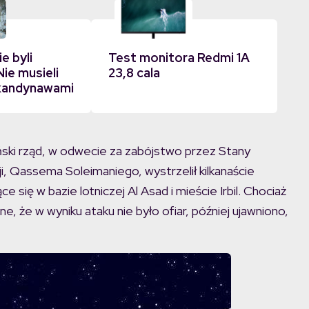
e byli
Test monitora Redmi 1A
ie musieli
23,8 cala
kandynawami
ański rząd, w odwecie za zabójstwo przez Stany
, Qassema Soleimaniego, wystrzelił kilkanaście
e się w bazie lotniczej Al Asad i mieście Irbil. Chociaż
 że w wyniku ataku nie było ofiar, później ujawniono,