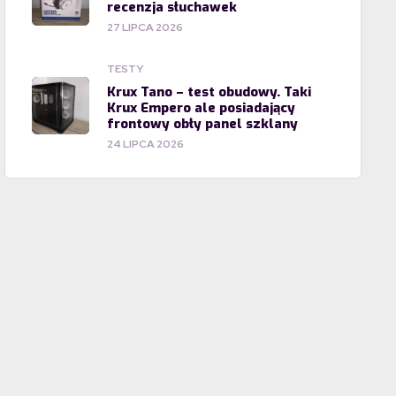
recenzja słuchawek
27 LIPCA 2026
TESTY
Krux Tano – test obudowy. Taki
Krux Empero ale posiadający
frontowy obły panel szklany
24 LIPCA 2026