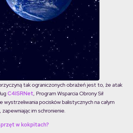
przyczyną tak ograniczonych obrażeń jest to, że atak
ług
C4ISRNet
, Program Wsparcia Obrony Sił
 wystrzeliwania pocisków balistycznych na całym
, zapewniając im schronienie.
sprzęt w kokpitach?