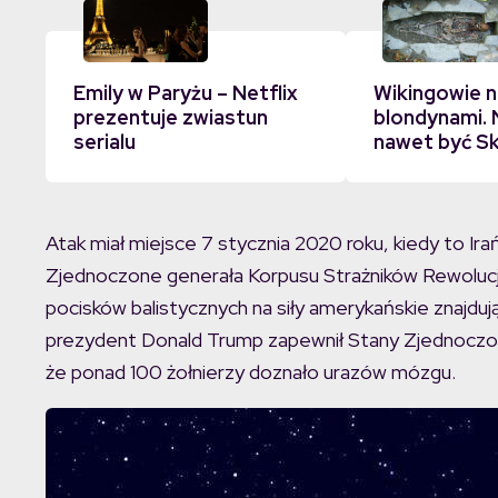
Emily w Paryżu – Netflix
Wikingowie ni
prezentuje zwiastun
blondynami. N
serialu
nawet być S
Atak miał miejsce 7 stycznia 2020 roku, kiedy to Ir
Zjednoczone generała Korpusu Strażników Rewolucji
pocisków balistycznych na siły amerykańskie znajdując
prezydent Donald Trump zapewnił Stany Zjednoczone,
że ponad 100 żołnierzy doznało urazów mózgu.