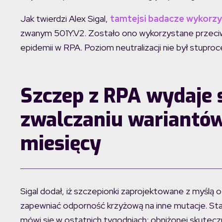
Jak twierdzi Alex Sigal,
tamtejsi badacze wykorzys
zwanym 501Y.V2. Zostało ono wykorzystane przeciw
epidemii w RPA. Poziom neutralizacji nie był stuproc
Szczep z RPA wydaje 
zwalczaniu wariantów
miesięcy
Sigal dodał, iż szczepionki zaprojektowane z myślą 
zapewniać odporność krzyżową na inne mutacje. St
mówi się w ostatnich tygodniach: obniżonej skuteczn