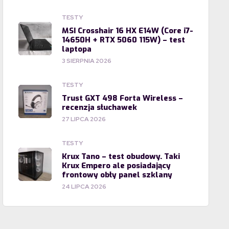
TESTY
MSI Crosshair 16 HX E14W (Core i7-
14650H + RTX 5060 115W) – test
laptopa
3 SIERPNIA 2026
TESTY
Trust GXT 498 Forta Wireless –
recenzja słuchawek
27 LIPCA 2026
TESTY
Krux Tano – test obudowy. Taki
Krux Empero ale posiadający
frontowy obły panel szklany
24 LIPCA 2026