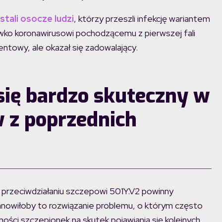
tali osocze ludzi
, którzy przeszli infekcję wariantem
ko koronawirusowi pochodzącemu z pierwszej fali
entowy, ale okazał się zadowalający.
się bardzo skuteczny w
 z poprzednich
o przeciwdziałaniu szczepowi 501Y.V2 powinny
anowiłoby to rozwiązanie problemu, o którym często
ości szczepionek na skutek pojawiania się kolejnych