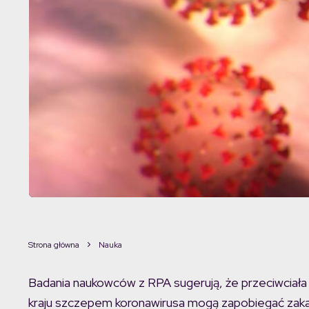
Strona główna
Nauka
Badania naukowców z RPA sugerują, że przeciwciał
kraju szczepem koronawirusa mogą zapobiegać zaka