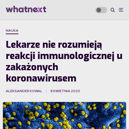
NAUKA
Lekarze nie rozumieją
reakcji immunologicznej u
zakażonych
koronawirusem
ALEKSANDER KOWAL
8 KWIETNIA 2020
·