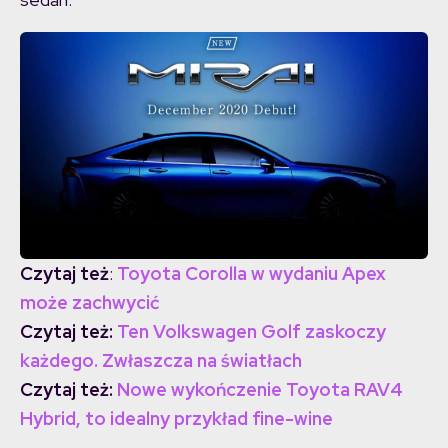
Czytaj też
:
Toyota Corolla w wydaniu Apex
może zachwycić
Czytaj też:
Ten Volkswagen Golf zaskoczy
każdego. Zwłaszcza na światłach
Czytaj też:
Nowe wykończenie Toyota RAV4
Hybrid, to idealny przykład fine-wine