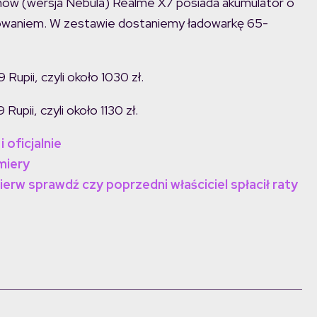
amów (wersja Nebula) Realme X7 posiada akumulator o
waniem. W zestawie dostaniemy ładowarkę 65-
pii, czyli około 1030 zł.
pii, czyli około 1130 zł.
 oficjalnie
miery
rw sprawdź czy poprzedni właściciel spłacił raty