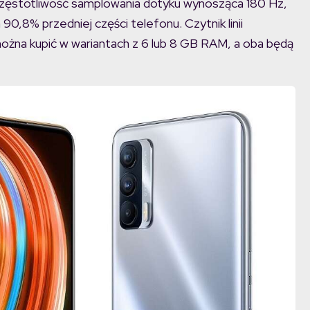
częstotliwość samplowania dotyku wynosząca 180 Hz,
0,8% przedniej części telefonu. Czytnik linii
ożna kupić w wariantach z 6 lub 8 GB RAM, a oba będą