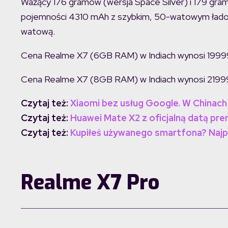
Ważący 176 gramów (wersja Space Silver) i 179 gr
pojemności 4310 mAh z szybkim, 50-watowym łado
watową.
Cena Realme X7 (6GB RAM) w Indiach wynosi 19999 Ru
Cena Realme X7 (8GB RAM) w Indiach wynosi 21999 Ru
Czytaj też:
Xiaomi bez usług Google. W Chinach i
Czytaj też:
Huawei Mate X2 z oficjalną datą pre
Czytaj też:
Kupiłeś używanego smartfona? Najpie
Realme X7 Pro