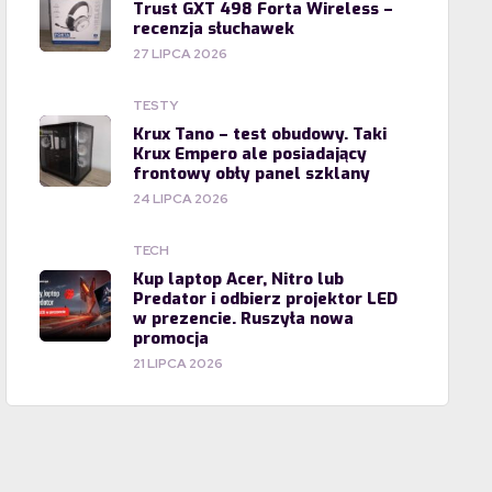
Trust GXT 498 Forta Wireless –
recenzja słuchawek
27 LIPCA 2026
TESTY
Krux Tano – test obudowy. Taki
Krux Empero ale posiadający
frontowy obły panel szklany
24 LIPCA 2026
TECH
Kup laptop Acer, Nitro lub
Predator i odbierz projektor LED
w prezencie. Ruszyła nowa
promocja
21 LIPCA 2026