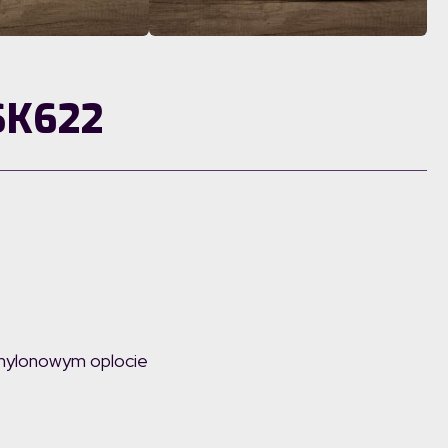
 SK622
C
nylonowym oplocie