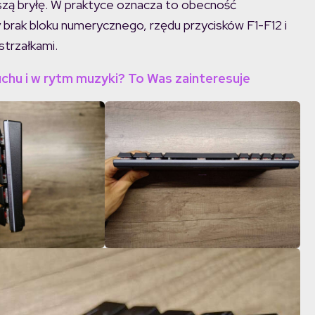
ńszą bryłę. W praktyce oznacza to obecność
y brak bloku numerycznego, rzędu przycisków F1-F12 i
strzałkami.
ruchu i w rytm muzyki? To Was zainteresuje