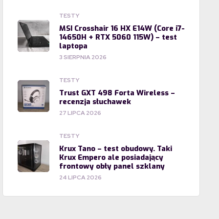
TESTY
MSI Crosshair 16 HX E14W (Core i7-
14650H + RTX 5060 115W) – test
laptopa
3 SIERPNIA 2026
TESTY
Trust GXT 498 Forta Wireless –
recenzja słuchawek
27 LIPCA 2026
TESTY
Krux Tano – test obudowy. Taki
Krux Empero ale posiadający
frontowy obły panel szklany
24 LIPCA 2026