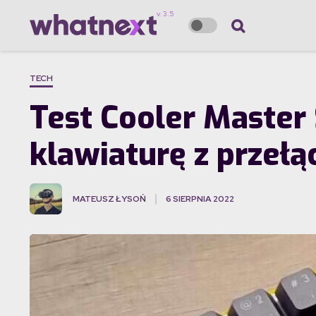
TECH
Test Cooler Maste
klawiaturę z przeł
MATEUSZ ŁYSOŃ
6 SIERPNIA 2022
·