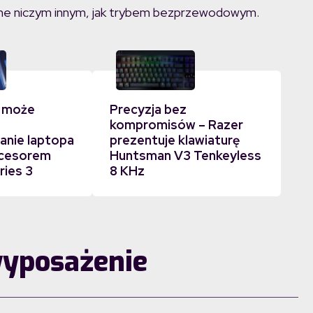
wane niczym innym, jak trybem bezprzewodowym.
 może
Precyzja bez
kompromisów – Razer
nie laptopa
prezentuje klawiaturę
ocesorem
Huntsman V3 Tenkeyless
ries 3
8 KHz
wyposażenie