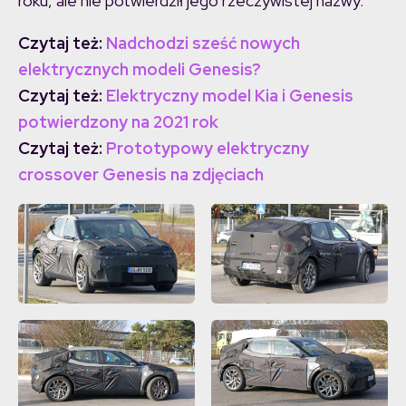
roku, ale nie potwierdził jego rzeczywistej nazwy.
Czytaj też:
Nadchodzi sześć nowych
elektrycznych modeli Genesis?
Czytaj też:
Elektryczny model Kia i Genesis
potwierdzony na 2021 rok
Czytaj też:
Prototypowy elektryczny
crossover Genesis na zdjęciach
Elektryczny Genesis w
testach via
Motor1