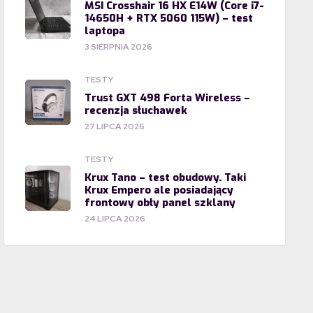
MSI Crosshair 16 HX E14W (Core i7-
14650H + RTX 5060 115W) – test
laptopa
3 SIERPNIA 2026
TESTY
Trust GXT 498 Forta Wireless –
recenzja słuchawek
27 LIPCA 2026
TESTY
Krux Tano – test obudowy. Taki
Krux Empero ale posiadający
frontowy obły panel szklany
24 LIPCA 2026