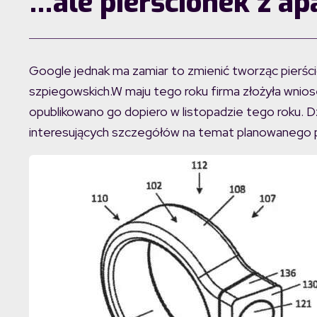
…ale pierścionek z ap
Google jednak ma zamiar to zmienić tworząc pierści
szpiegowskich.W maju tego roku firma złożyła wniose
opublikowano go dopiero w listopadzie tego roku. D
interesujących szczegółów na temat planowanego p