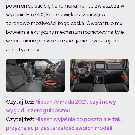
powinien spisać się fenomenalnie i to zwłaszcza w
wydaniu Pro-4X, które zwiększa znacząco
terenowe możliwości tego cacka. Gwarantuje mu
bowiem elektryczny mechanizm różnicowy na tyle,
wzmocnione podwozie i specjalnie przestrojone
amortyzatory.
Czytaj też:
Nissan Armada 2021, czyli nowy
wygląd i szereg ulepszeń
Czytaj też:
Nissan wyjaśnia co poszło nie tak,
przyznając przestarzałość swoich modeli