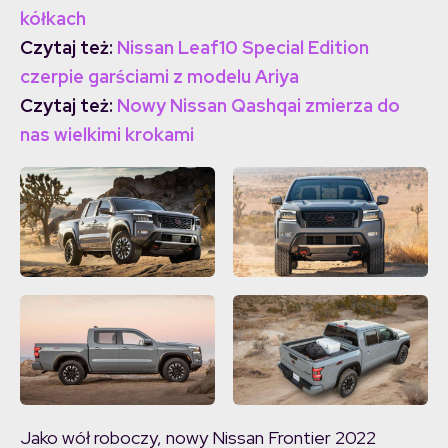
kółkach
Czytaj też:
Nissan Leaf10 Special Edition
czerpie garściami z modelu Ariya
Czytaj też:
Nowy Nissan Qashqai zmierza do
nas wielkimi krokami
Jako wół roboczy, nowy Nissan Frontier 2022