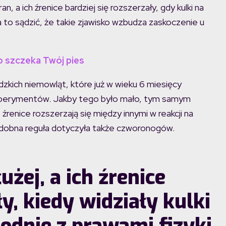
, a ich źrenice bardziej się rozszerzały, gdy kulki na
 to sądzić, że takie zjawisko wzbudza zaskoczenie u
o szczeka Twój pies
kich niemowląt, które już w wieku 6 miesięcy
ksperymentów. Jakby tego było mało, tym samym
źrenice rozszerzają się między innymi w reakcji na
dobna reguła dotyczyła także czworonogów.
żej, a ich źrenice
ły, kiedy widziały kulki
odnie z prawami fizyki