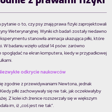
ytanie o to, czy psy znają prawa fizyki zaprojektowali
ny Weterynaryjnej. Wyniki ich badań zostały niedawno
ksperymentu stanowiła animacja ukazująca piłki, które
i. W badaniu wzięło udział 14 psów: zarówno
one spoglądać na ekran komputera, kiedy w przypadkowej
ulkami.
 Niezwykłe odkrycie naukowców
ię zgodnie z przewidywaniami Newtona, jednak
iedy piłki zachowywały się nie tak, jak oczekiwałyby
żej. Z kolei ich źrenice rozszerzały się w większym
ała im, iż „coś jest nie tak”.