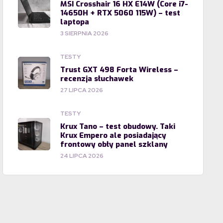
MSI Crosshair 16 HX E14W (Core i7-
14650H + RTX 5060 115W) – test
laptopa
3 SIERPNIA 2026
TESTY
Trust GXT 498 Forta Wireless –
recenzja słuchawek
27 LIPCA 2026
TESTY
Krux Tano – test obudowy. Taki
Krux Empero ale posiadający
frontowy obły panel szklany
24 LIPCA 2026