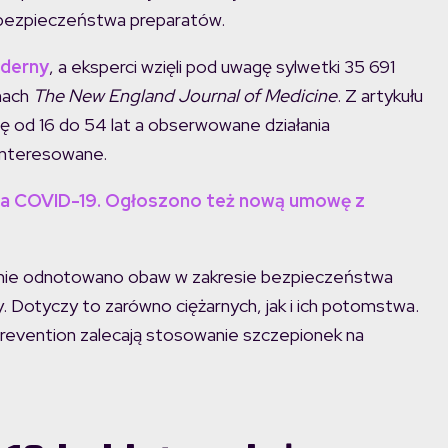
i bezpieczeństwa preparatów.
oderny
, a eksperci wzięli pod uwagę sylwetki 35 691
mach
The New England Journal of Medicine
. Z artykułu
ię od 16 do 54 lat a obserwowane działania
interesowane.
 na COVID-19. Ogłoszono też nową umowę z
e nie odnotowano obaw w zakresie bezpieczeństwa
Dotyczy to zarówno ciężarnych, jak i ich potomstwa.
revention zalecają stosowanie szczepionek na