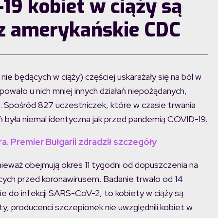
19 kobiet w ciąży są
z amerykańskie CDC
nie będących w ciąży) częściej uskarażały się na ból w
powało u nich mniej innych działań niepożądanych,
ka. Spośród 827 uczestniczek, które w czasie trwania
ń była niemal identyczna jak przed pandemią COVID-19.
a. Premier Bułgarii zdradził szczegóły
ieważ obejmują okres 11 tygodni od dopuszczenia na
ych przed koronawirusem. Badanie trwało od 14
dzie do infekcji SARS-CoV-2, to kobiety w ciąży są
ety, producenci szczepionek nie uwzględnili kobiet w