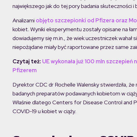
największego jak do tej pory badania skuteczności 
Analizami
objęto szczepionki od Pfizera oraz M
kobiet. Wyniki eksperymentu zostały opisane na ła
dowiadujemy się m.in., że wiek uczestniczek wahał s
niepożądane miały być raportowane przez same za
Czytaj też:
UE wykonała już 100 mln szczepień
Pfizerem
Dyrektor CDC dr Rochelle Walensky stwierdziła, ż
badanych preparatów podawanych kobietom w ciąży. 
Właśnie dlatego Centers for Disease Control and P
COVID-19 u kobiet w ciąży.