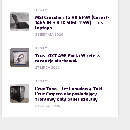
TESTY
MSI Crosshair 16 HX E14W (Core i7-
14650H + RTX 5060 115W) – test
laptopa
3 SIERPNIA 2026
TESTY
Trust GXT 498 Forta Wireless –
recenzja słuchawek
27 LIPCA 2026
TESTY
Krux Tano – test obudowy. Taki
Krux Empero ale posiadający
frontowy obły panel szklany
24 LIPCA 2026