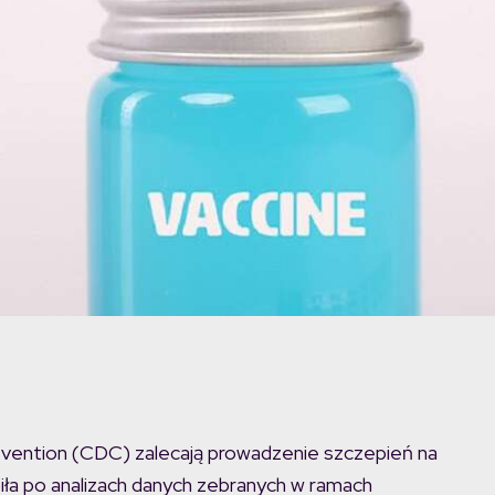
vention (CDC) zalecają prowadzenie szczepień na
iła po analizach danych zebranych w ramach