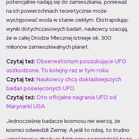
potencjalnie nadają się do zamieszkania, ponieważ
na ich powierzchniach teoretycznie może
występować woda w stanie ciekłym. Ekstrapolując
wyniki dotychczasowych badań, naukowcy szacują,
że w całej Drodze Mlecznej istnieje ok. 300
milionów zamieszkiwalnych planet.
Czytaj też:
Obserwatorium poszukujące UFO
uszkodzone. To kolejny raz w tym roku
Czytaj też:
Naukowcy chcą dokładniejszych
badań poświęconych UFO
Czytaj też:
Oto oficjalne nagrania UFO od
Marynarki USA
Jednocześnie badacze kosmosu nie wierzą, że
kosmici odwiedzili Ziemię. A jeśli to robią, to trudno
uznać kręgi w zbożu za faktyczną pozostałość tego