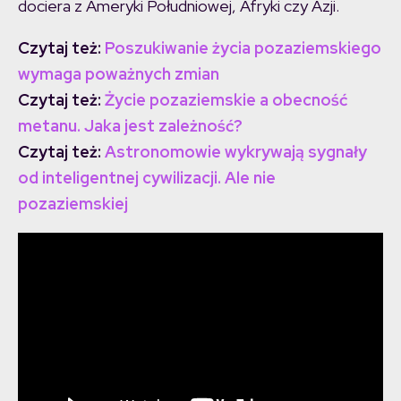
dociera z Ameryki Południowej, Afryki czy Azji.
Czytaj też:
Poszukiwanie życia pozaziemskiego
wymaga poważnych zmian
Czytaj też:
Życie pozaziemskie a obecność
metanu. Jaka jest zależność?
Czytaj też:
Astronomowie wykrywają sygnały
od inteligentnej cywilizacji. Ale nie
pozaziemskiej