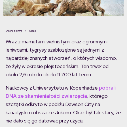
Strona główna
Nauka
Wraz z mamutami wełnistymi oraz ogromnymi
leniwcami, tygrysy szablozębne są jednymi z
najbardziej znanych stworzeń, o których wiadomo,
że żyły w okresie plejstoceńskim. Ten trwał od
około 2,6 mln do około 11 700 lat temu.
Naukowcy z Uniwersytetu w Kopenhadze
pobrali
DNA ze skamieniałości zwierzęcia
, którego
szczątki odkryto w pobliżu Dawson City na
kanadyjskim obszarze Jukonu. Okaz był tak stary, że
nie dało się go datować przy użyciu