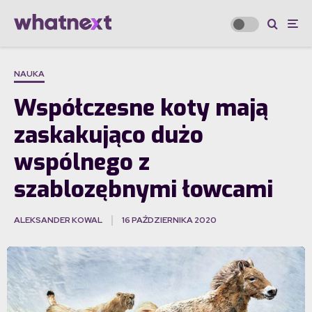
NAUKA
Współczesne koty mają
zaskakująco dużo
wspólnego z
szablozębnymi łowcami
ALEKSANDER KOWAL
16 PAŹDZIERNIKA 2020
·