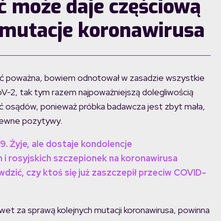
ć może daje częściową
 mutacje koronawirusa
dość poważna, bowiem odnotował w zasadzie wszystkie
-2, tak tym razem najpoważniejszą dolegliwością
ać osądów, ponieważ próbka badawcza jest zbyt mała,
pewne pozytywy.
. Żyje, ale dostaje kondolencje
 i rosyjskich szczepionek na koronawirusa
wdzić, czy ktoś się już zaszczepił przeciw COVID-
awet za sprawą kolejnych mutacji koronawirusa, powinna