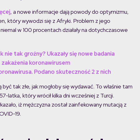
ęcej
, a nowe informacje dają powody do optymizmu,
en, który wywodzi się z Afryki. Problem z jego
e niemal w 100 procentach działały na dotychczasowe
k nie tak groźny? Ukazały się nowe badania
w zakażenia koronawirusem
oronawirusa. Podano skuteczność 2 z nich
szą być tak złe, jak mogłoby się wydawać. To właśnie tam
tka, który wrócił kilka dni wcześniej z Turcji.
zało, iż mężczyzna został zainfekowany mutacją z
COVID-19.