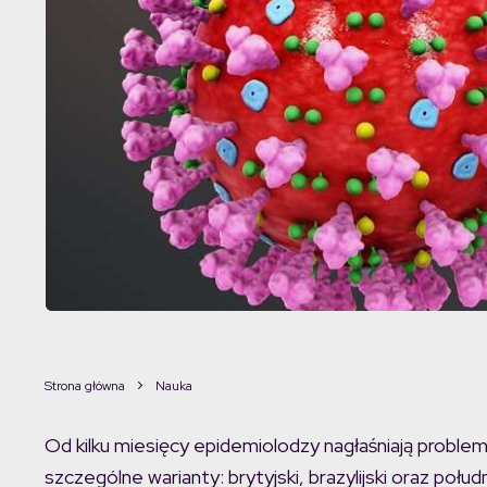
Strona główna
Nauka
Od kilku miesięcy epidemiolodzy nagłaśniają problem
szczególne warianty: brytyjski, brazylijski oraz połu