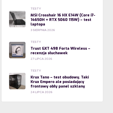
TESTY
MSI Crosshair 16 HX E14W (Core i7-
14650H + RTX 5060 115W) – test
laptopa
3 SIERPNIA 2026
TESTY
Trust GXT 498 Forta Wireless –
recenzja słuchawek
27 LIPCA 2026
TESTY
Krux Tano – test obudowy. Taki
Krux Empero ale posiadający
frontowy obły panel szklany
24 LIPCA 2026