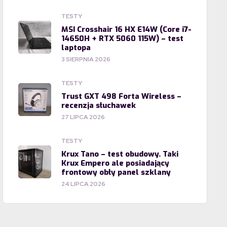
TESTY
MSI Crosshair 16 HX E14W (Core i7-
14650H + RTX 5060 115W) – test
laptopa
3 SIERPNIA 2026
TESTY
Trust GXT 498 Forta Wireless –
recenzja słuchawek
27 LIPCA 2026
TESTY
Krux Tano – test obudowy. Taki
Krux Empero ale posiadający
frontowy obły panel szklany
24 LIPCA 2026