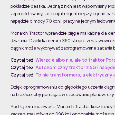
pokładzie pestka. Jedną z nich jest wspomniany Mona
zaprojektowany, jako najinteligentniejszy ciągnik n
napędzie o mocy 70 koni i pracy na jednym ładowani
Monarch Tractor wprawdzie ciągle ma kabinę dla kie
działania. Dzięki kamerom 360 stopni, zestawowi cz
ciągnik może wykonywać zaprogramowane zadania b
Czytaj też:
Wierzcie albo nie, ale to traktor Po
Czytaj też:
Autonomiczny traktor z 5G i nap
Czytaj też:
To nie transformers, a elektryczny
Dzięki oprogramowaniu do głębokiego uczenia ciągni
na bieżąco, aby pomagać w szacowaniu plonów, czy 
Pod kątem możliwości Monarch Tractor kosztujący
zaczep, ma udźwig do 998 kg i opcjonalnie może rus