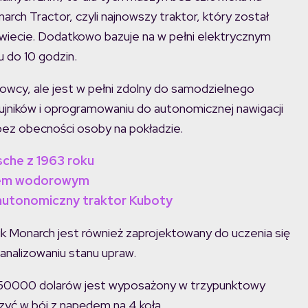
rch Tractor, czyli najnowszy traktor, który został
a świecie. Dodatkowo bazuje na w pełni elektrycznym
u do 10 godzin.
rowcy, ale jest w pełni zdolny do samodzielnego
ujników i oprogramowaniu do autonomicznej nawigacji
ez obecności osoby na pokładzie.
rsche z 1963 roku
ędem wodorowym
 autonomiczny traktor Kuboty
k Monarch jest również zaprojektowany do uczenia się
analizowaniu stanu upraw.
 50000 dolarów jest wyposażony w trzypunktowy
zyć w bój z napędem na 4 koła.