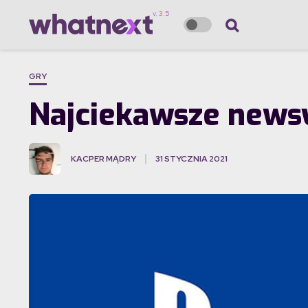
GRY
Najciekawsze newsy 
KACPER MĄDRY
31 STYCZNIA 2021
·