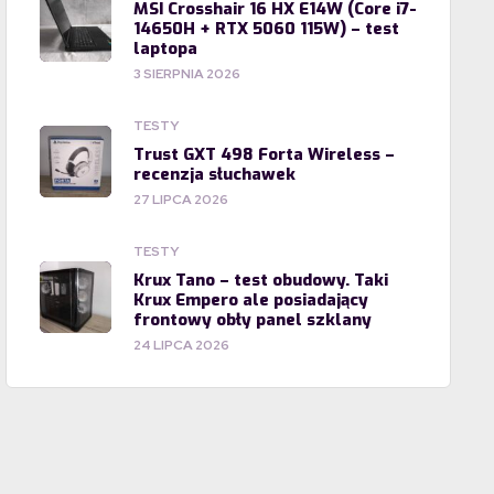
MSI Crosshair 16 HX E14W (Core i7-
14650H + RTX 5060 115W) – test
laptopa
3 SIERPNIA 2026
TESTY
Trust GXT 498 Forta Wireless –
recenzja słuchawek
27 LIPCA 2026
TESTY
Krux Tano – test obudowy. Taki
Krux Empero ale posiadający
frontowy obły panel szklany
24 LIPCA 2026