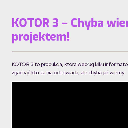
KOTOR 3 – Chyba wiem
projektem!
KOTOR 3 to produkcja, która według kilku informato
zgadnąć kto za nią odpowiada, ale chyba już wiemy.