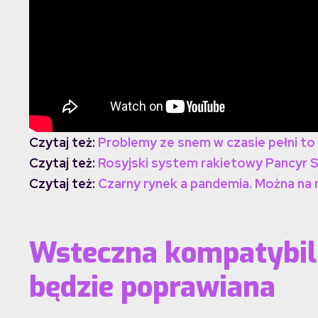
Czytaj też:
Problemy ze snem w czasie pełni to
Czytaj też:
Rosyjski system rakietowy Pancyr 
Czytaj też:
Czarny rynek a pandemia. Można na ni
Wsteczna kompatybil
będzie poprawiana