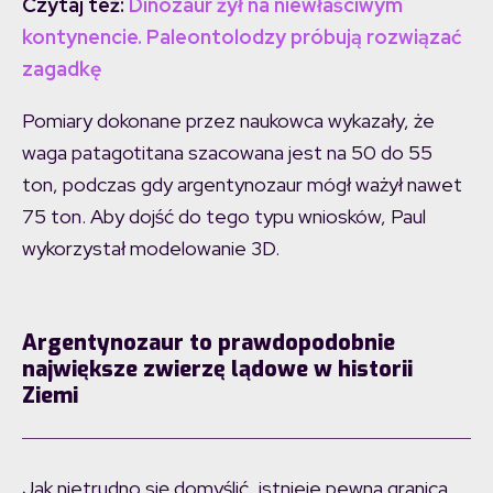
Czytaj też:
Dinozaur żył na niewłaściwym
kontynencie. Paleontolodzy próbują rozwiązać
zagadkę
Pomiary dokonane przez naukowca wykazały, że
waga patagotitana szacowana jest na 50 do 55
ton, podczas gdy argentynozaur mógł ważył nawet
75 ton. Aby dojść do tego typu wniosków, Paul
wykorzystał modelowanie 3D.
Argentynozaur to prawdopodobnie
największe zwierzę lądowe w historii
Ziemi
Jak nietrudno się domyślić, istnieje pewna granica,