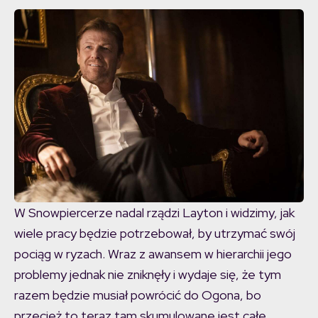
W Snowpiercerze nadal rządzi Layton i widzimy, jak
wiele pracy będzie potrzebował, by utrzymać swój
pociąg w ryzach. Wraz z awansem w hierarchii jego
problemy jednak nie zniknęły i wydaje się, że tym
razem będzie musiał powrócić do Ogona, bo
przecież to teraz tam skumulowane jest całe