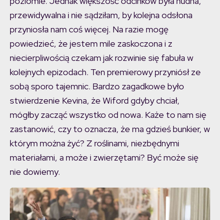
poziomie. Jednak większość odcinków była nudna,
przewidywalna i nie sądziłam, by kolejna odsłona
przyniosła nam coś więcej. Na razie mogę
powiedzieć, że jestem mile zaskoczona i z
niecierpliwością czekam jak rozwinie się fabuła w
kolejnych epizodach. Ten premierowy przyniósł ze
sobą sporo tajemnic. Bardzo zagadkowe było
stwierdzenie Kevina, że Wiford gdyby chciał,
mógłby zacząć wszystko od nowa. Każe to nam się
zastanowić, czy to oznacza, że ma gdzieś bunkier, w
którym można żyć? Z roślinami, niezbędnymi
materiałami, a może i zwierzętami? Być może się
nie dowiemy.