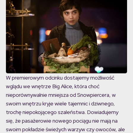
W premierowym odcinku dostajemy możliwość
wglądu we wnętrze Big Alice, która choć
nieporównywalnie mniejsza od Snowpiercera, w
swoim wnętrzu kryje wiele tajemnic i dziwnego,
trochę niepokojącego szaleństwa. Dowiadujemy
się, że pasażerowie nowego pociągu nie mają na
swoim pokładzie świeżych warzyw czy owoców, ale