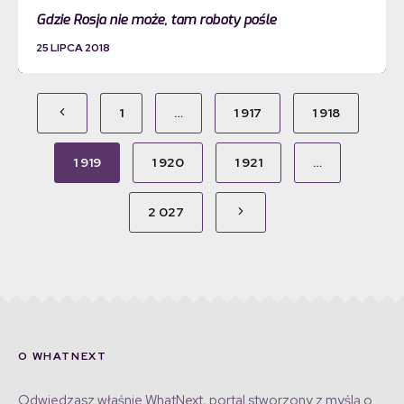
Gdzie Rosja nie może, tam roboty pośle
25 LIPCA 2018
1
…
1 917
1 918
1 919
1 920
1 921
…
2 027
O WHATNEXT
Odwiedzasz właśnie WhatNext, portal stworzony z myślą o