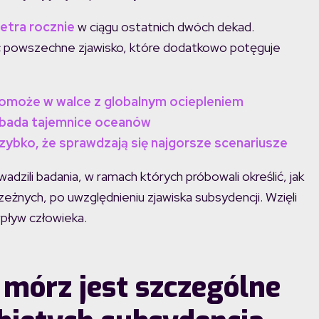
etra rocznie
w ciągu ostatnich dwóch dekad.
ć powszechne zjawisko, które dodatkowo potęguje
 pomoże w walce z globalnym ociepleniem
zbada tajemnice oceanów
zybko, że sprawdzają się najgorsze scenariusze
dzili badania, w ramach których próbowali określić, jak
żnych, po uwzględnieniu zjawiska subsydencji. Wzięli
wpływ człowieka.
mórz jest szczególne