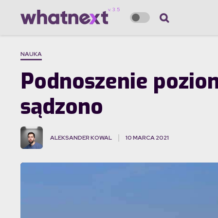
NAUKA
Podnoszenie poziom
sądzono
ALEKSANDER KOWAL
10 MARCA 2021
·