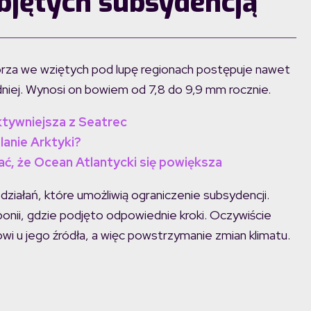
bjętych subsydencją
orza we wziętych pod lupę regionach postępuje nawet
edniej. Wynosi on bowiem od 7,8 do 9,9 mm rocznie.
ktywniejsza z Seatrec
lanie Arktyki?
, że Ocean Atlantycki się powiększa
iałań, które umożliwią ograniczenie subsydencji.
aponii, gdzie podjęto odpowiednie kroki. Oczywiście
i u jego źródła, a więc powstrzymanie zmian klimatu.