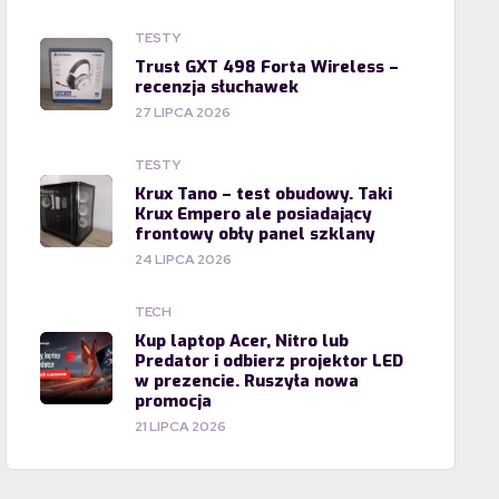
TESTY
Trust GXT 498 Forta Wireless –
recenzja słuchawek
27 LIPCA 2026
TESTY
Krux Tano – test obudowy. Taki
Krux Empero ale posiadający
frontowy obły panel szklany
24 LIPCA 2026
TECH
Kup laptop Acer, Nitro lub
Predator i odbierz projektor LED
w prezencie. Ruszyła nowa
promocja
21 LIPCA 2026