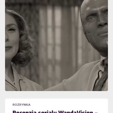
ROZRYWKA
Recenzja serialu WandaVision –