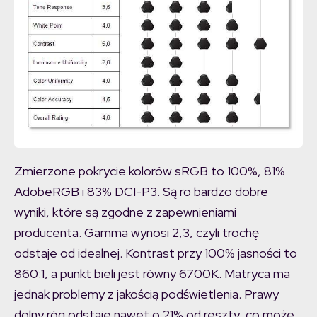
Zmierzone pokrycie kolorów sRGB to 100%, 81%
AdobeRGB i 83% DCI-P3. Są ro bardzo dobre
wyniki, które są zgodne z zapewnieniami
producenta. Gamma wynosi 2,3, czyli trochę
odstaje od idealnej. Kontrast przy 100% jasności to
860:1, a punkt bieli jest równy 6700K. Matryca ma
jednak problemy z jakością podświetlenia. Prawy
dolny róg odstaje nawet o 21% od reszty, co może