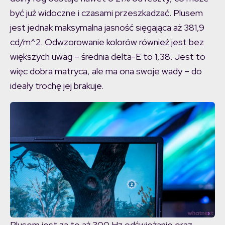
być już widoczne i czasami przeszkadzać. Plusem
jest jednak maksymalna jasność sięgająca aż 381,9
cd/m^2. Odwzorowanie kolorów również jest bez
większych uwag – średnia delta-E to 1,38. Jest to
więc dobra matryca, ale ma ona swoje wady – do
ideały trochę jej brakuje.
Plusem jest za to aż 300 Hz odświeżanie oraz