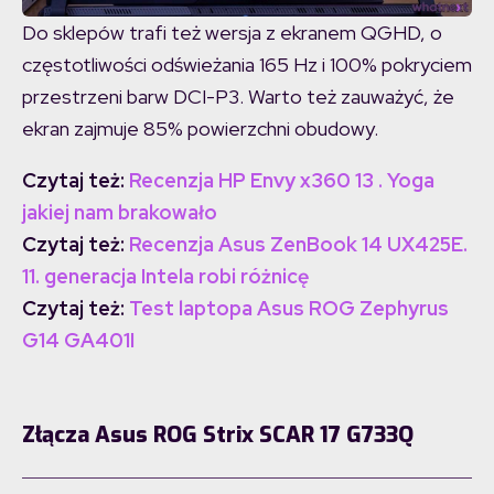
Do sklepów trafi też wersja z ekranem QGHD, o
częstotliwości odświeżania 165 Hz i 100% pokryciem
przestrzeni barw DCI-P3. Warto też zauważyć, że
ekran zajmuje 85% powierzchni obudowy.
Czytaj też:
Recenzja HP Envy x360 13 . Yoga
jakiej nam brakowało
Czytaj też:
Recenzja Asus ZenBook 14 UX425E.
11. generacja Intela robi różnicę
Czytaj też:
Test laptopa Asus ROG Zephyrus
G14 GA401I
Złącza Asus ROG Strix SCAR 17 G733Q