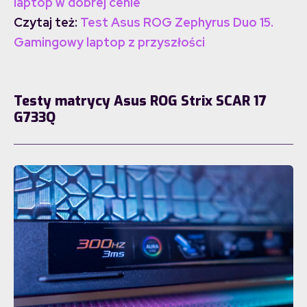
laptop w dobrej cenie
Czytaj też:
Test Asus ROG Zephyrus Duo 15.
Gamingowy laptop z przyszłości
Testy matrycy Asus ROG Strix SCAR 17
G733Q