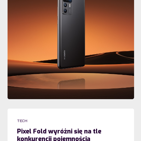
TECH
Pixel Fold wyróżni się na tle
konkurencji pojemnością