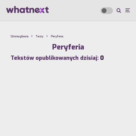
Strona główna
Testy
Peryferia
Peryferia
Tekstów opublikowanych dzisiaj:
0