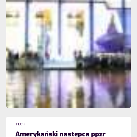
TECH
Amerykański następca ppzr